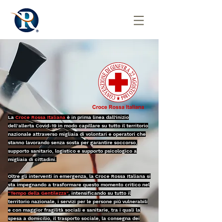
La
Croce Rossa Italiana
è in prima linea dall'inizio
dell’allerta Covid-19 in modo capillare su tutto il territorio
nazionale attraverso migliaia di volontari e operatori che
stanno lavorando senza sosta per garantire soccorso,
supporto sanitario, logistico e supporto psicologico a
migliaia di cittadini.
Oltre gli interventi in emergenza, la Croce Rossa Italiana si
sta impegnando a trasformare questo momento critico nel
“Tempo della Gentilezza”
, intensificando su tutto il
territorio nazionale, i servizi per le persone più vulnerabili
e con maggior fragilità sociali e sanitarie, tra i quali la
spesa a domicilio, il trasporto sociale, la consegna dei