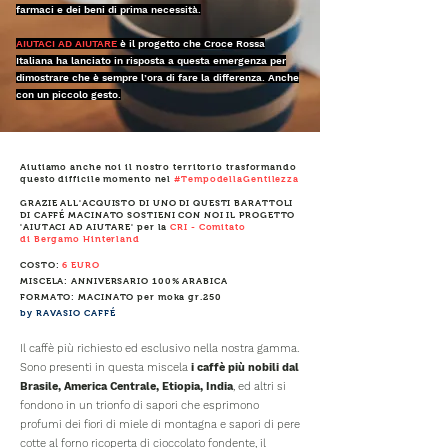
farmaci e dei beni di prima necessità.
AIUTACI AD AIUTARE
è il progetto che Croce Rossa
Italiana ha lanciato in risposta a questa emergenza per
dimostrare che è sempre l’ora di fare la differenza. Anche
con un piccolo gesto.
Aiutiamo anche noi il nostro territorio
trasformando
questo difficile momento nel
#TempodellaGentilezza
GRAZIE ALL'ACQUISTO DI UNO DI QUESTI BARATTOLI
DI CAFFÉ MACINATO SOSTIENI CON NOI IL PROGETTO
'AIUTACI AD AIUTARE' per la
CRI - Comitato
di Bergamo Hinterland
COSTO:
6 EURO
MISCELA: ANNIVERSARIO
100% ARABICA
FORMATO: MACINATO per moka gr.250
by RAVASIO CAFF
É
Il caffè più richiesto ed esclusivo nella nostra gamma.
Sono presenti in questa miscela
i caffè più nobili dal
Brasile, America Centrale, Etiopia, India
, ed altri si
fondono in un trionfo di sapori che esprimono
profumi dei fiori di miele di montagna e sapori di pere
cotte al forno ricoperta di cioccolato fondente, il