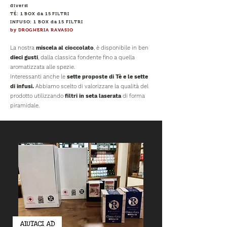
diversi
TÉ: 1 BOX da 15 FILTRI
INFUSO: 1 BOX da 15 FILTRI
by DROGHERIA RAVASIO
La nostra
miscela al cioccolato
, è disponibile in ben
dieci gusti
, dalla classica fondente fino a quella
aromatizzata alle spezie.
Interessanti anche le
sette proposte di Tè e le sette
di
infusi.
Abbiamo scelto di valorizzare la qualità del
prodotto utilizzando
filtri in seta laserata
di forma
piramidale.