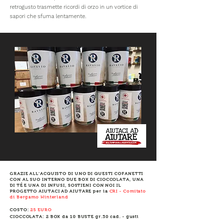
retrogusto trasmette ricordi di orzo in un vortice di
sapori che sfuma lentamente.
GRAZIE ALL'ACQUISTO DI UNO DI QUESTI COFANETTI
CON AL SUO INTERNO DUE BOX DI CIOCCOLATA, UNA
DI TÉ E UNA DI INFUSI, SOSTIENI CON NOI IL
PROGETTO AIUTACI AD AIUTARE per la
CRI - Comitato
di Bergamo Hinterland
COSTO:
25 EURO
CIOCCOLATA: 2 BOX da 10 BUSTE gr.30 cad. - gusti