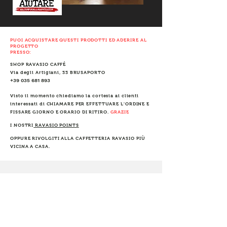
PUOI ACQUISTARE QUESTI PRODOTTI ED ADERIRE AL
PROGETTO
PRESSO:
SHOP RAVASIO CAFFÉ
Via degli Artigiani, 33 BRUSAPORTO
+39 035 681 893
Visto il momento chiediamo la cortesia ai clienti
interessati di CHIAMARE PER EFFETTUARE L'ORDINE E
FISSARE GIORNO E ORARIO DI RITIRO.
GRAZIE
I NOSTRI
RAVASIO POINTS
OPPURE RIVOLGITI ALLA CAFFETTERIA RAVASIO PIÙ
VICINA A CASA
.