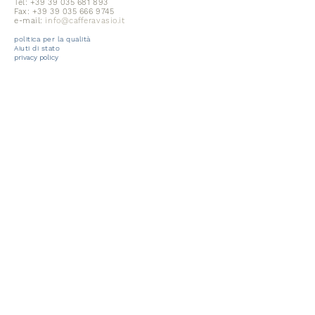
Tel:
+39 39 035 681 893
Fax:
+39 39 035 666 9745
e-mail:
info@cafferavasio.it
politica per la qualità
Aiuti di stato
privacy policy
HOME
la formazione
qualità ed equità
UN AMORE ASSOLUTO
la torrefazione
le origini
l'evoluzione
collaborazioni
MISCELE
linea casa
Ravasio Points
DROGHERIA RAVASIO
CONTATTI
eventi
schede tecniche prodotti pulizia