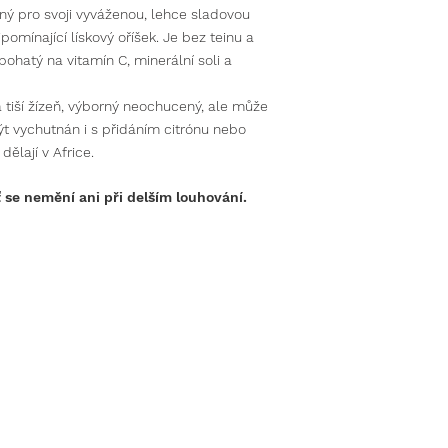
ný pro svoji vyváženou, lehce sladovou
ipomínající lískový oříšek. Je bez teinu a
 bohatý na vitamín C, minerální soli a
a tiší žízeň, výborný neochucený, ale může
ýt vychutnán i s přidáním citrónu nebo
dělají v Africe.
 se nemění ani při delším louhování.