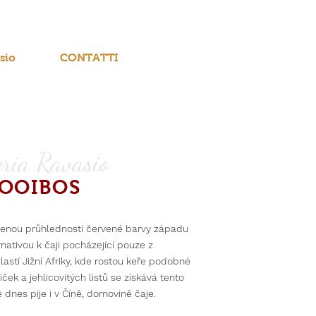
sio
CONTATTI
ria Ravasio
ROOIBOS
benou průhledností červené barvy západu
rnativou k čaji pocházející pouze z
astí Jižní Afriky, kde rostou keře podobné
iček a jehlicovitých listů se získává tento
e dnes pije i v Číně, domovině čaje.