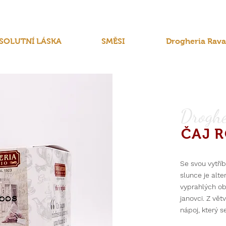
SOLUTNÍ LÁSKA
SMĚSI
Drogheria Rava
Droghe
Č
AJ 
Se svou vytří
slunce je alte
vyprahlých obl
janovci. Z větv
nápoj, který s