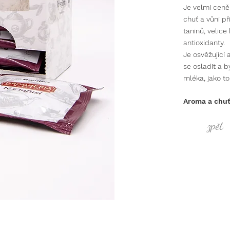
Je velmi ceně
chuť a vůni př
taninů, velice
antioxidanty.
Je osvěžující 
se osladit a b
mléka, jako to 
Aroma a chuť
zpět